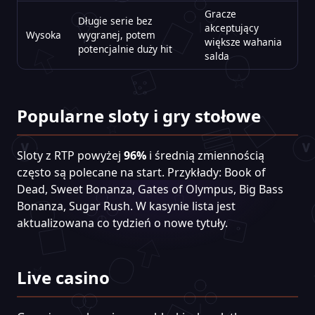
Gracze
Długie serie bez
akceptujący
Wysoka
wygranej, potem
większe wahania
potencjalnie duży hit
salda
Popularne sloty i gry stołowe
Sloty z RTP powyżej
96%
i średnią zmiennością
często są polecane na start. Przykłady: Book of
Dead, Sweet Bonanza, Gates of Olympus, Big Bass
Bonanza, Sugar Rush. W kasynie lista jest
aktualizowana co tydzień o nowe tytuły.
Live casino