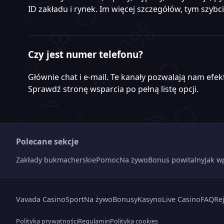
ID zakładu i rynek. Im więcej szczegółów, tym szyb
Czy jest numer telefonu?
Głównie chat i e-mail. Te kanały pozwalają nam e
Sprawdź stronę wsparcia po pełną listę opcji.
Polecane sekcje
Zakłady bukmacherskie
Pomoc
Na żywo
Bonus powitalny
Jak w
Vavada Casino
Sport
Na żywo
Bonusy
Kasyno
Live Casino
FAQ
Re
Polityka prywatności
Regulamin
Polityka cookies