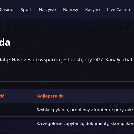
Casino
Sport
Na żywo
Bonusy
Kasyno
Live Casino
ada
ą? Nasz zespół wsparcia jest dostępny 24/7. Kanały: chat n
ść
Najlepszy do
Szybkie pytania, problemy z kontem, spory zak
Szczegółowe zapytania, dokumenty, skompliko