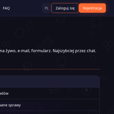
PL
FAQ
Zaloguj się
Rejestracja
a żywo, e-mail, formularz. Najszybciej przez chat.
ładów
wane sprawy