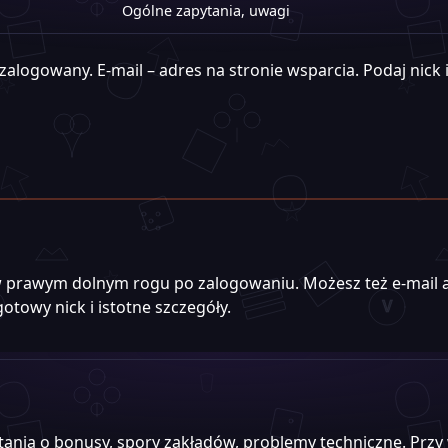
Ogólne zapytania, uwagi
alogowany. E-mail – adres na stronie wsparcia. Podaj nick 
 w prawym dolnym rogu po zalogowaniu. Możesz też e-mail a
otowy nick i istotne szczegóły.
ytania o bonusy, spory zakładów, problemy techniczne. Przy