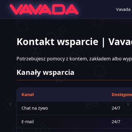
Vavada 
Kontakt wsparcie | Vav
Potrzebujesz pomocy z kontem, zakładem albo wypłat
Kanały wsparcia
Kanał
Dostępno
Chat na żywo
24/7
E-mail
24/7