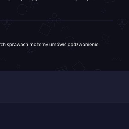
owanych sprawach możemy umówić oddzwonienie.