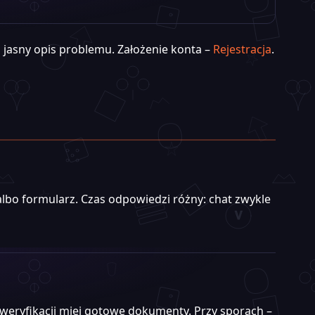
i jasny opis problemu. Założenie konta –
Rejestracja
.
lbo formularz. Czas odpowiedzi różny: chat zwykle
 weryfikacji miej gotowe dokumenty. Przy sporach –